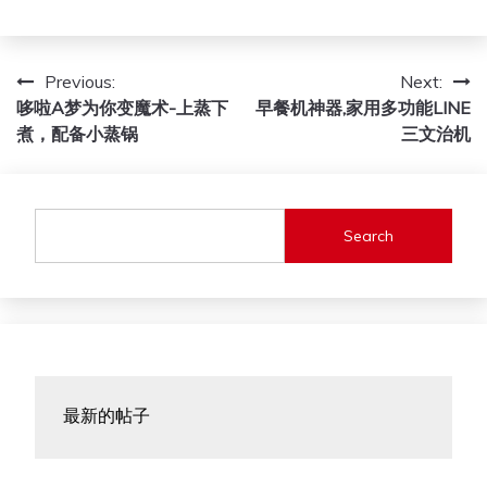
Post
Previous:
Next:
哆啦A梦为你变魔术-上蒸下
早餐机神器,家用多功能LINE
navigation
煮，配备小蒸锅
三文治机
Search
最新的帖子