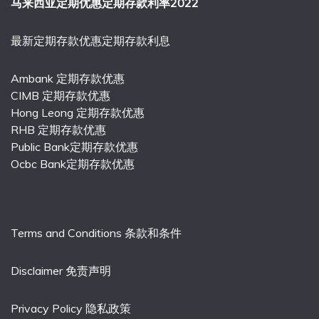
马来西亚定期优惠定期存款利率2022
最新定期存款优惠定期存款利息
Ambank 定期存款优惠
CIMB 定期存款优惠
Hong Leong 定期存款优惠
RHB 定期存款优惠
Public Bank定期存款优惠
Ocbc Bank定期存款优惠
Terms and Conditions 条款和条件
Disclaimer 免责声明
Privacy Policy 隐私政策