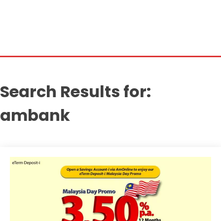
Search Results for:
ambank