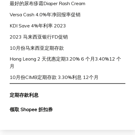
最好的尿布疹霜Diaper Rash Cream
Versa Cash 4.0%年净回报率促销
KDI Save 4%年利率 2023
2023 马来西亚银行FD促销
10月份马来西亚定期存款
Hong Leong 2 天优惠定期3.20% 6 个月3.40%12 个
月
10月份CIMB定期存款 3.30%利息 12个月
定期存款利息
领取 Shopee 折扣券