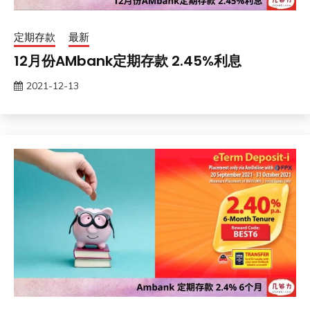
定期存款
最新
12月份AMbank定期存款 2.45%利息
2021-12-13