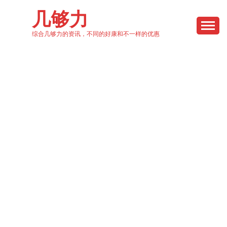
Skip
几够力
to
content
综合几够力的资讯，不同的好康和不一样的优惠