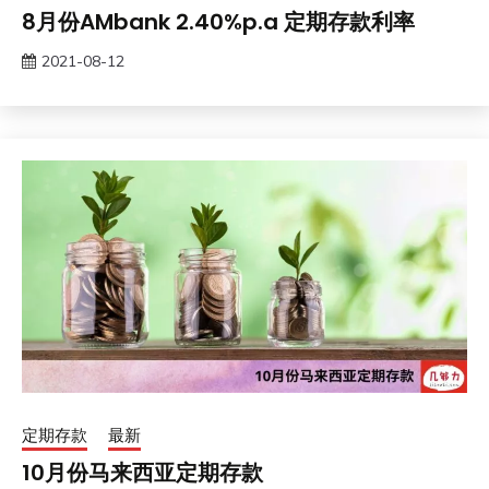
8月份AMbank 2.40%p.a 定期存款利率
2021-08-12
定期存款
最新
10月份马来西亚定期存款