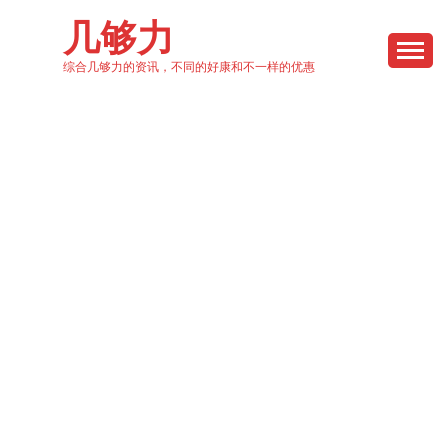
Skip
几够力
to
content
综合几够力的资讯，不同的好康和不一样的优惠