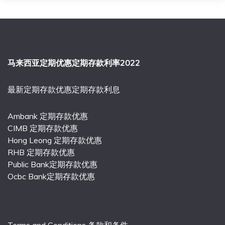
马来西亚定期优惠定期存款利率2022
最新定期存款优惠定期存款利息
Ambank 定期存款优惠
CIMB 定期存款优惠
Hong Leong 定期存款优惠
RHB 定期存款优惠
Public Bank定期存款优惠
Ocbc Bank定期存款优惠