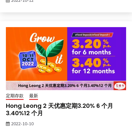
2022-10-12
定期存款
最新
Hong Leong 2 天优惠定期3.20% 6 个月
3.40%12 个月
2022-10-10