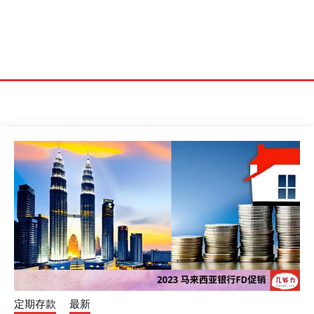
定期存款
最新