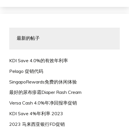
最新的帖子
KDI Save 4.0%的有效年利率
Pelago 促销代码
SingapoRewards免费的休闲体验
最好的尿布疹霜Diaper Rash Cream
Versa Cash 4.0%年净回报率促销
KDI Save 4%年利率 2023
2023 马来西亚银行FD促销