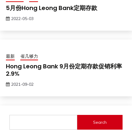
5月份Hong Leong Bank定期存款
2022-05-03
最新
省几够力
Hong Leong Bank 9月份定期存款促销利率
2.9%
2021-09-02
Search