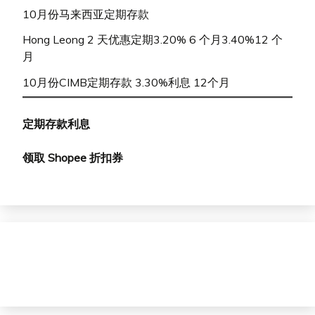
10月份马来西亚定期存款
Hong Leong 2 天优惠定期3.20% 6 个月3.40%12 个
月
10月份CIMB定期存款 3.30%利息 12个月
定期存款利息
领取 Shopee 折扣券